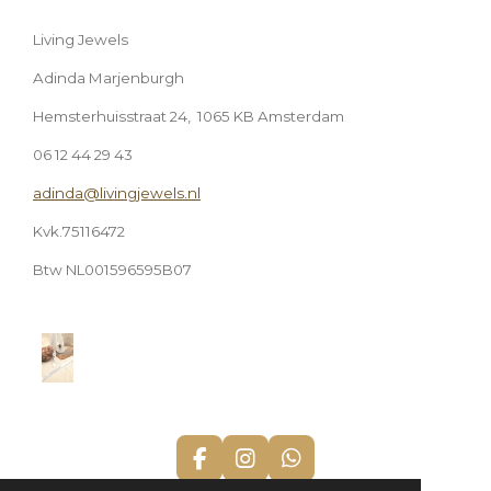
Living Jewels
Adinda Marjenburgh
Hemsterhuisstraat 24, 1065 KB Amsterdam
06 12 44 29 43
adinda@livingjewels.nl
Kvk.75116472
Btw NL001596595B07
F
I
W
a
n
h