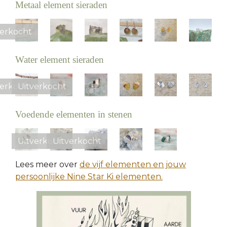
Metaal element sieraden
verkocht
Water element sieraden
verkocht
Uitverkocht
Voedende elementen in stenen
Uitverkocht
Uitverkocht
Lees meer over
de vijf elementen en jouw
persoonlijke Nine Star Ki elementen.