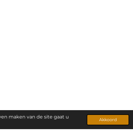
jven maken van de site gaat u
Powered by
JouwWeb
Akkoord