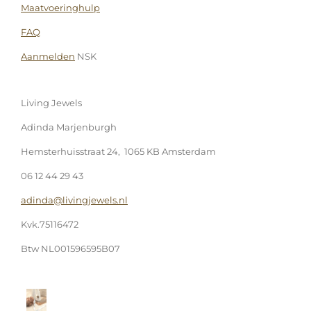
Maatvoeringhulp
FAQ
Aanmelden
NSK
Living Jewels
Adinda Marjenburgh
Hemsterhuisstraat 24, 1065 KB Amsterdam
06 12 44 29 43
adinda@livingjewels.nl
Kvk.75116472
Btw NL001596595B07