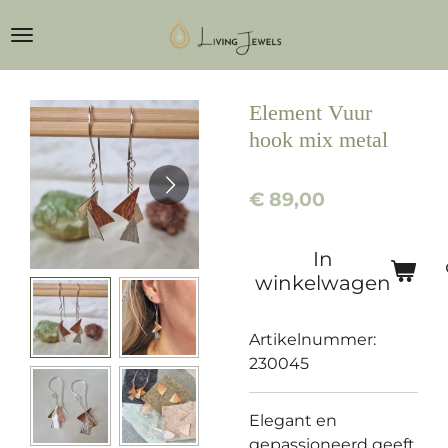
Ga
direct
naar
de
Element Vuur
hoofdinhoud
hook mix metal
€ 89,00
In
winkelwagen
Artikelnummer:
230045
Elegant en
gepassioneerd geeft