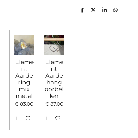
D
D
S
D
e
e
h
e
l
e
a
l
e
l
r
e
n
e
n
Eleme
Eleme
nt
nt
Aarde
Aarde
ring
hang
mix
oorbel
metal
len
€ 83,00
€ 87,00
In winkelwagen
In winkelwagen