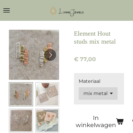
Ga
direct
naar
de
Element Hout
hoofdinhoud
studs mix metal
€ 77,00
Materiaal
In
winkelwagen