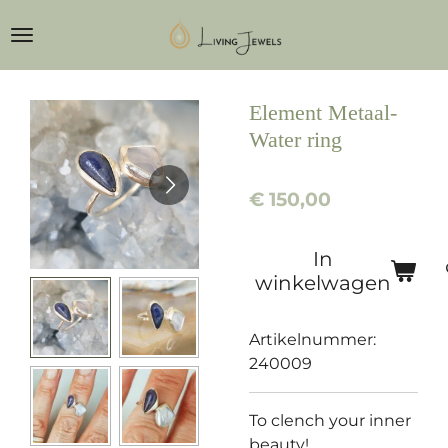
Ga
direct
naar
de
Element Metaal-
hoofdinhoud
Water ring
€ 150,00
In
winkelwagen
Artikelnummer:
240009
To clench your inner
beauty!