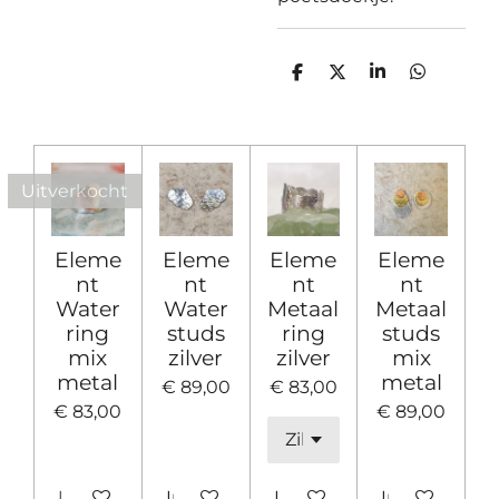
D
D
S
D
e
e
h
e
l
e
a
l
e
l
r
e
n
e
n
Uitverkocht
Eleme
Eleme
Eleme
Eleme
nt
nt
nt
nt
Water
Water
Metaal
Metaal
ring
studs
ring
studs
mix
zilver
zilver
mix
metal
metal
€ 89,00
€ 83,00
€ 83,00
€ 89,00
Uitverkocht
In winkelwagen
In winkelwagen
In winkelwa