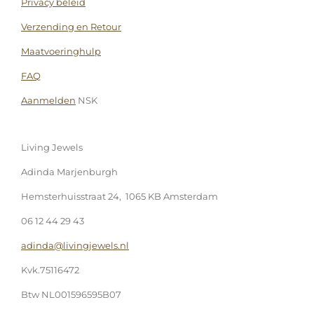
Privacy beleid
Verzending en Retour
Maatvoeringhulp
FAQ
Aanmelden
NSK
Living Jewels
Adinda Marjenburgh
Hemsterhuisstraat 24, 1065 KB Amsterdam
06 12 44 29 43
adinda@livingjewels.nl
Kvk.75116472
Btw NL001596595B07