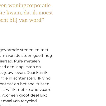
 een woningcorporatie
sie kwam, dat ik moest
cht blij van word
”
h gevormde stenen en met
vorm van de steen geeft nog
sieraad. Pure metalen
raad een lang leven en
 jouw leven. Daar kan ik
gie in achterlaten. Ik vind
ntrast en het spel tussen
efst wil ik met zo duurzaam
Voor een groot deel lukt
llemaal van recycled