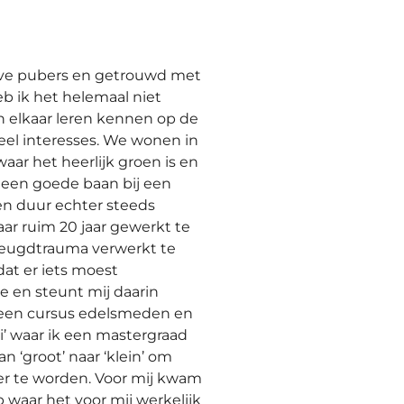
eve pubers en getrouwd met
b ik het helemaal niet
n elkaar leren kennen op de
el interesses. We wonen in
ar het heerlijk groen is en
 een goede baan bij een
en duur echter steeds
ar ruim 20 jaar gewerkt te
jeugdtrauma verwerkt te
dat er iets moest
 en steunt mij daarin
k een cursus edelsmeden en
i’ waar ik een mastergraad
n ‘groot’ naar ‘klein’ om
er te worden. Voor mij kwam
 waar het voor mij werkelijk