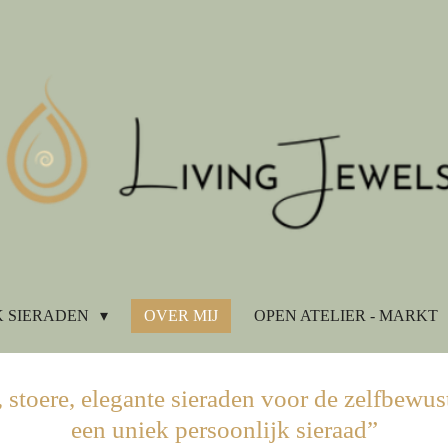
 SIERADEN
OVER MIJ
OPEN ATELIER - MARKT
 stoere, elegante sieraden
voor de zelfbewus
een uniek
persoonlijk sieraad
”