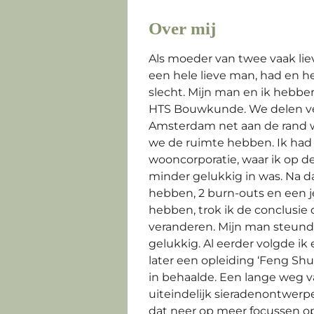
Over mij
Als moeder van twee vaak li
een hele lieve man, had en he
slecht. Mijn man en ik hebbe
HTS Bouwkunde. We delen ve
Amsterdam net aan de rand wa
we de ruimte hebben. Ik had
wooncorporatie, waar ik op d
minder gelukkig in was. Na da
hebben, 2 burn-outs en een 
hebben, trok ik de conclusie 
veranderen. Mijn man steunde
gelukkig. Al eerder volgde i
later een opleiding ‘Feng Shu
in behaalde. Een lange weg va
uiteindelijk sieradenontwerp
dat neer op meer focussen op