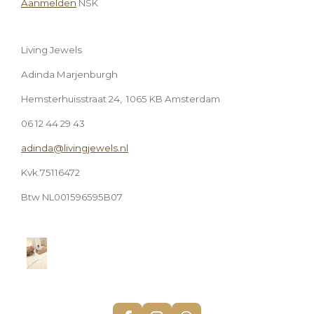
Aanmelden
NSK
Living Jewels
Adinda Marjenburgh
Hemsterhuisstraat 24, 1065 KB Amsterdam
06 12 44 29 43
adinda@livingjewels.nl
Kvk.75116472
Btw NL001596595B07