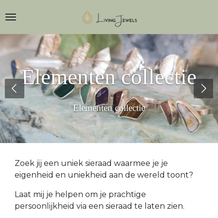
Ga
direct
naar
de
Jouw speciale
hoofdinhoud
gebeurtenis
vastgelegd in een uniek sieraad
Zoek jij een uniek sieraad waarmee je je
eigenheid en uniekheid aan de wereld toont?
Laat mij je helpen om je prachtige
persoonlijkheid via een sieraad te laten zien.