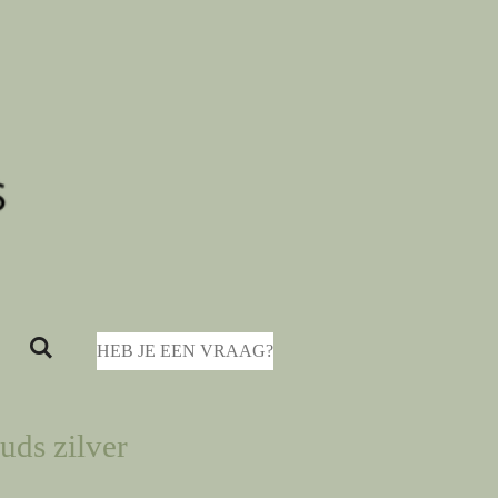
HEB JE EEN VRAAG?
uds zilver