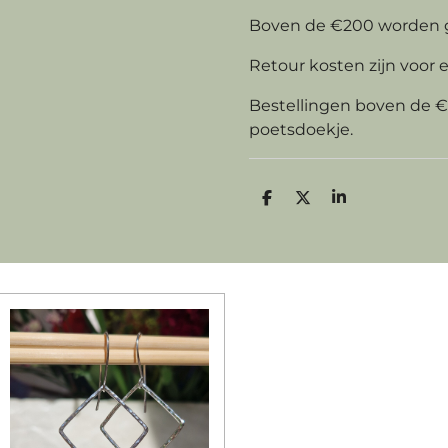
Boven de €200 worden 
Retour kosten zijn voor 
Bestellingen boven de 
poetsdoekje.
D
D
S
e
e
h
l
e
a
e
l
r
n
e