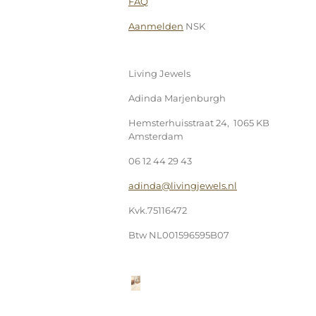
FAQ
Aanmelden
NSK
Living Jewels
Adinda Marjenburgh
Hemsterhuisstraat 24, 1065 KB
Amsterdam
06 12 44 29 43
adinda@livingjewels.nl
Kvk.75116472
Btw NL001596595B07