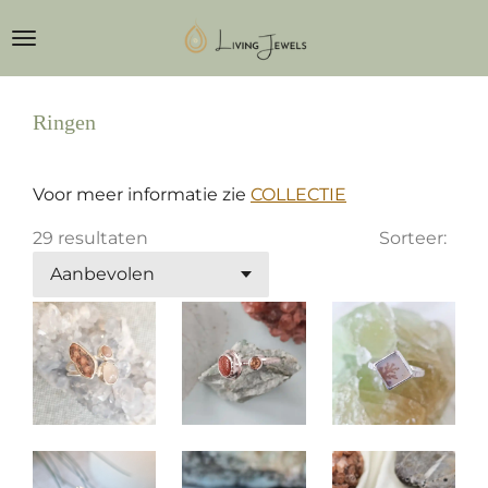
Ga
direct
naar
de
Ringen
hoofdinhoud
Voor meer informatie zie
COLLECTIE
29 resultaten
Sorteer: