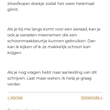
zilver/koper doekje zodat het weer helemaal
l
glimt.
l
s
c
Als je bij me langs komt voor een sieraad, kan je
r
ook je sieraden meenemen die een
e
schoonmaakbeurtje kunnen gebruiken. Dan
e
kan ik kijken of ik ze makkelijk schoon kan
n
krijgen.
Als je nog vragen hebt naar aanleiding van dit
schrijven. Laat maar weten, Ik help je graag
verder.
«
Vorige
Volgende
»