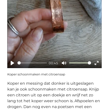
a
y
00:45
P
M
E
Koper schoonmaken met citroensap
l
u
n
a
t
t
Koper en messing dat donker is uitgeslagen
y
e
e
kan je ook schoonmaken met citroensap. Knijp
r
een citroen uit op een doekje en wrijf net zo
lang tot het koper weer schoon is. Afspoelen en
f
drogen. Dan nog even na poetsen met een
u