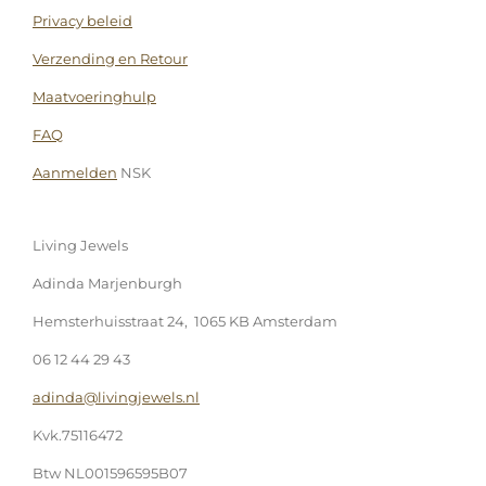
Privacy beleid
Verzending en Retour
Maatvoeringhulp
FAQ
Aanmelden
NSK
Living Jewels
Adinda Marjenburgh
Hemsterhuisstraat 24, 1065 KB Amsterdam
06 12 44 29 43
adinda@livingjewels.nl
Kvk.75116472
Btw NL001596595B07