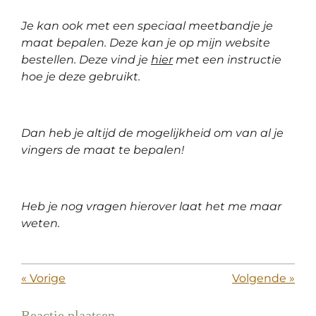
l
Je kan ook met een speciaal meetbandje je
s
maat bepalen. Deze kan je op mijn website
c
bestellen. Deze vind je
hier
met een instructie
r
hoe je deze gebruikt.
e
e
n
Dan heb je altijd de mogelijkheid om van al je
vingers de maat te bepalen!
Heb je nog vragen hierover laat het me maar
weten.
«
Vorige
Volgende
»
Reactie plaatsen