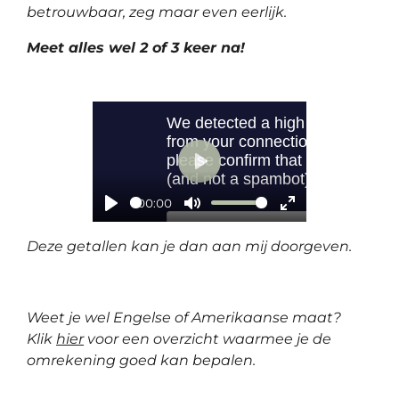
betrouwbaar, zeg maar even eerlijk.
Meet alles wel 2 of 3 keer na!
P
00:00
l
P
M
E
a
Deze getallen kan je dan aan mij doorgeven.
l
u
n
y
a
t
t
y
e
e
Weet je wel Engelse of Amerikaanse maat?
r
Klik
hier
voor een overzicht waarmee je de
f
omrekening goed kan bepalen.
u
l