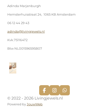
Adinda Marjenburgh
Hemsterhuisstraat 24, 1065 KB Amsterdam
06 12 44 29 43
adinda@livingjewels.nl
Kvk.75116472
Btw NL001596595B07
F
I
W
a
n
h
© 2022 - 2026 Livingjewels.nl
c
s
a
Powered by
JouwWeb
e
t
t