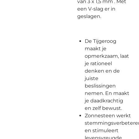
van 3 x 1,5 mm . Met
een V-slag er in
geslagen.
De Tijgeroog
maakt je
opmerkzaam, laat
je rationeel
denken en de
juiste
beslissingen
nemen. En maakt
je daadkrachtig
en zelf bewust.
Zonnesteen werkt
stemmingsverbetere
en stimuleert
levensvreugde,