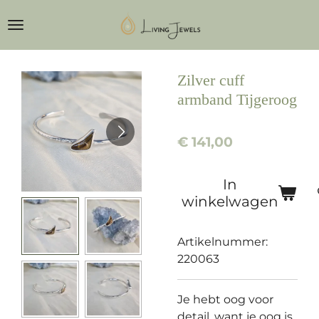
Ga
direct
naar
de
Zilver cuff
hoofdinhoud
armband Tijgeroog
€ 141,00
In
winkelwagen
Artikelnummer:
220063
Je hebt oog voor
detail, want je oog is