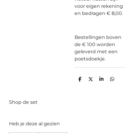
voor eigen rekening
en bedragen € 8,00.
Bestellingen boven
de € 100 worden
geleverd met een
poetsdoekje.
D
D
S
D
e
e
h
e
l
e
a
l
e
l
r
e
n
e
n
Shop de set
Heb je deze al gezien