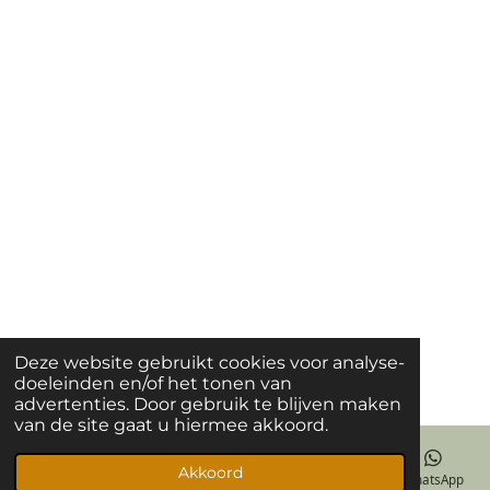
m
Deze website gebruikt cookies voor analyse-
doeleinden en/of het tonen van
advertenties. Door gebruik te blijven maken
van de site gaat u hiermee akkoord.
Akkoord
E-mailadres
Instagram
WhatsApp