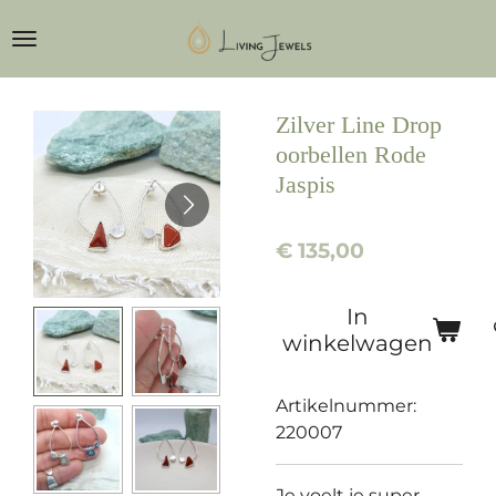
Ga
direct
naar
de
Zilver Line Drop
hoofdinhoud
oorbellen Rode
Jaspis
€ 135,00
In
winkelwagen
Artikelnummer:
220007
Je voelt je super