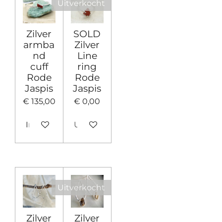
Uitverkocht
Zilver
SOLD
armba
Zilver
nd
Line
cuff
ring
Rode
Rode
Jaspis
Jaspis
€ 135,00
€ 0,00
In winkelwagen
Uitverkocht
Uitverkocht
Zilver
Zilver