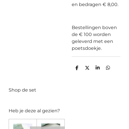
en bedragen € 8,00.
Bestellingen boven
de € 100 worden
geleverd met een
poetsdoekje.
D
D
S
D
e
e
h
e
l
e
a
l
e
l
r
e
n
e
n
Shop de set
Heb je deze al gezien?