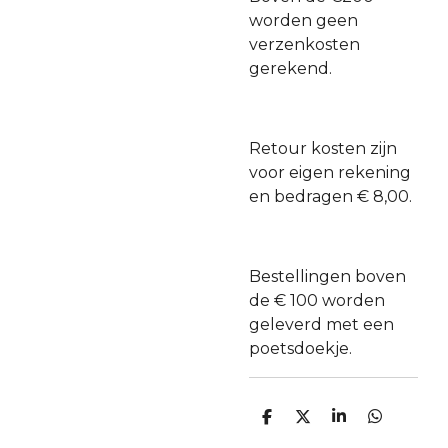
worden geen
verzenkosten
gerekend.
Retour kosten zijn
voor eigen rekening
en bedragen € 8,00.
Bestellingen boven
de € 100 worden
geleverd met een
poetsdoekje.
D
D
S
D
e
e
h
e