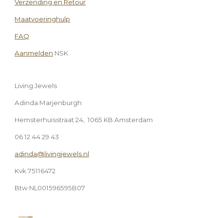
Verzending en Retour
Maatvoeringhulp
FAQ
Aanmelden
NSK
Living Jewels
Adinda Marjenburgh
Hemsterhuisstraat 24, 1065 KB Amsterdam
06 12 44 29 43
adinda@livingjewels.nl
Kvk.75116472
Btw NL001596595B07