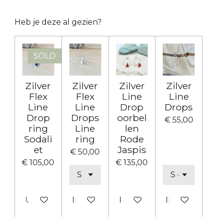
l
e
a
l
e
l
r
e
n
e
n
Heb je deze al gezien?
SOLD
Zilver
Zilver
Zilver
Zilver
Flex
Flex
Line
Line
Line
Line
Drop
Drops
Drop
Drops
oorbel
€ 55,00
ring
Line
len
Sodali
ring
Rode
et
Jaspis
€ 50,00
€ 105,00
€ 135,00
Uitverkocht
In winkelwagen
In winkelwagen
In winkelwa