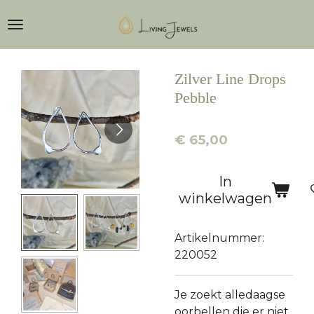
Ga
direct
naar
de
Zilver Line Drops
hoofdinhoud
Pebble
€ 65,00
In
winkelwagen
Artikelnummer:
220052
Je zoekt alledaagse
oorbellen die er niet