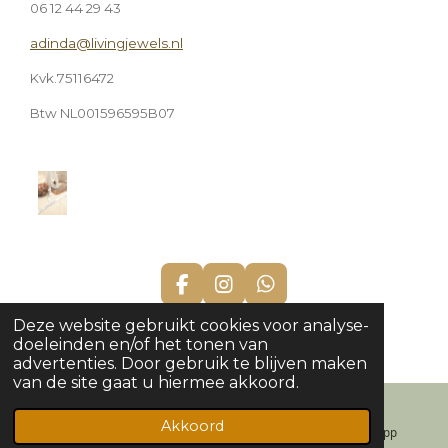
06 12 44 29 43
adinda@livingjewels.nl
Kvk.75116472
Btw NL001596595B07
F
I
W
a
n
h
© 2022 - 2026 Livingjewels.nl
Deze website gebruikt cookies voor analyse-
c
s
a
Powered by
JouwWeb
doeleinden en/of het tonen van
e
t
t
advertenties. Door gebruik te blijven maken
b
a
s
van de site gaat u hiermee akkoord.
o
g
A
o
r
p
k
a
p
Akkoord
E-mailadres
Instagram
WhatsApp
m