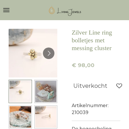
Ga
direct
naar
de
Zilver Line ring
hoofdinhoud
bolletjes met
messing cluster
€ 98,00
Uitverkocht
Artikelnummer:
210039
De begoocheling