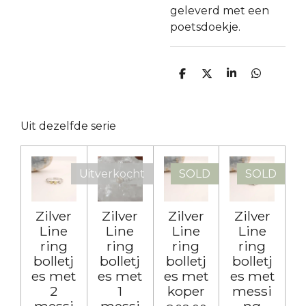
geleverd met een
poetsdoekje.
D
D
S
D
e
e
h
e
l
e
a
l
e
l
r
e
n
e
n
Uit dezelfde serie
Uitverkocht
SOLD
SOLD
Zilver
Zilver
Zilver
Zilver
Line
Line
Line
Line
ring
ring
ring
ring
bolletj
bolletj
bolletj
bolletj
es met
es met
es met
es met
2
1
koper
messi
messi
messi
ng