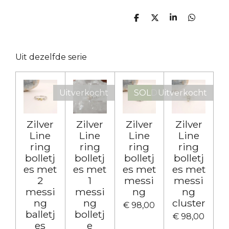
D
D
S
D
e
e
h
e
l
e
a
l
e
l
r
e
n
e
n
Uit dezelfde serie
Uitverkocht
SOLD
Uitverkocht
Zilver
Zilver
Zilver
Zilver
Line
Line
Line
Line
ring
ring
ring
ring
bolletj
bolletj
bolletj
bolletj
es met
es met
es met
es met
2
1
messi
messi
messi
messi
ng
ng
ng
ng
cluster
€ 98,00
balletj
bolletj
€ 98,00
es
e