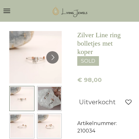
Ga
direct
naar
de
Zilver Line ring
hoofdinhoud
bolletjes met
koper
SOLD
€ 98,00
Uitverkocht
Artikelnummer:
210034