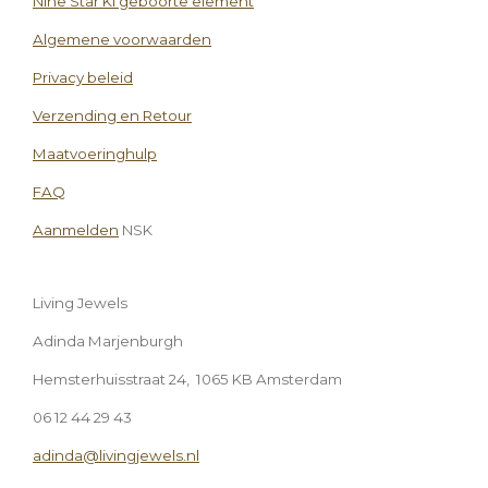
Nine Star Ki geboorte element
Algemene voorwaarden
Privacy beleid
Verzending en Retour
Maatvoeringhulp
FAQ
Aanmelden
NSK
Living Jewels
Adinda Marjenburgh
Hemsterhuisstraat 24, 1065 KB Amsterdam
06 12 44 29 43
adinda@livingjewels.nl