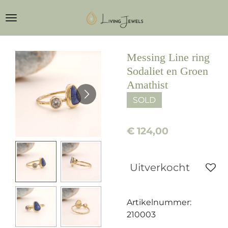
Ga
direct
naar
de
Messing Line ring
hoofdinhoud
Sodaliet en Groen
Amathist
SOLD
€ 124,00
Uitverkocht
Artikelnummer:
210003