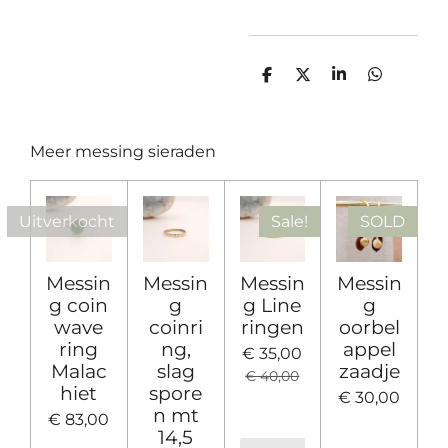
D
D
S
D
e
e
h
e
l
e
a
l
e
l
r
e
n
e
n
Meer messing sieraden
Uitverkocht
Sale!
SOLD
Messin
Messin
Messin
Messin
g coin
g
g Line
g
wave
coinri
ringen
oorbel
ring
ng,
appel
€ 35,00
Malac
slag
zaadje
€ 40,00
hiet
spore
€ 30,00
n mt
€ 83,00
14,5