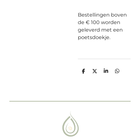
Bestellingen boven
de € 100 worden
geleverd met een
poetsdoekje.
D
D
S
D
e
e
h
e
l
e
a
l
e
l
r
e
n
e
n