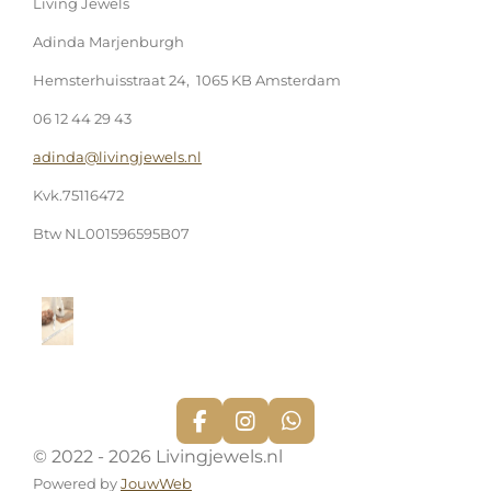
Living Jewels
Adinda Marjenburgh
Hemsterhuisstraat 24, 1065 KB Amsterdam
06 12 44 29 43
adinda@livingjewels.nl
Kvk.75116472
Btw NL001596595B07
F
I
W
a
n
h
© 2022 - 2026 Livingjewels.nl
c
s
a
Powered by
JouwWeb