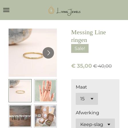
Ga
direct
naar
de
Messing Line
hoofdinhoud
ringen
Sale!
€ 35,00
€ 40,00
Maat
Afwerking