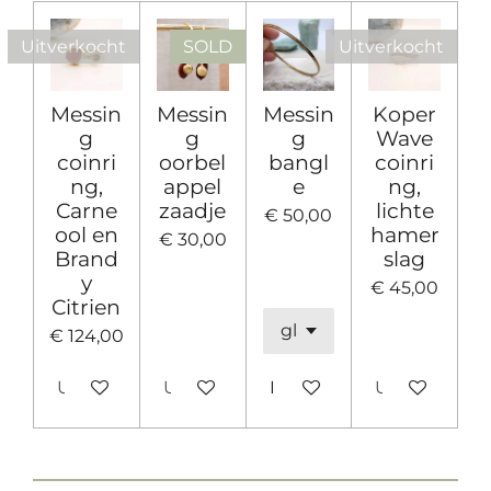
n
e
n
Uitverkocht
SOLD
Uitverkocht
Messin
Messin
Messin
Koper
g
g
g
Wave
coinri
oorbel
bangl
coinri
ng,
appel
e
ng,
Carne
zaadje
lichte
€ 50,00
ool en
hamer
€ 30,00
Brand
slag
y
€ 45,00
Citrien
€ 124,00
Uitverkocht
Uitverkocht
In winkelwagen
Uitverkocht