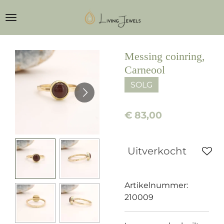
Ga
direct
naar
de
Messing coinring,
hoofdinhoud
Carneool
SOLG
€ 83,00
Uitverkocht
Artikelnummer:
210009