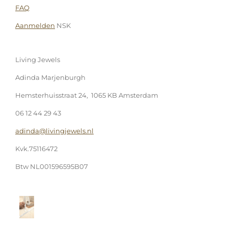
FAQ
Aanmelden
NSK
Living Jewels
Adinda Marjenburgh
Hemsterhuisstraat 24, 1065 KB Amsterdam
06 12 44 29 43
adinda@livingjewels.nl
Kvk.75116472
Btw NL001596595B07