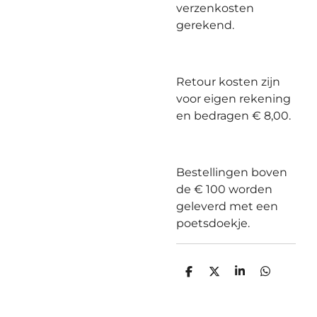
verzenkosten
gerekend.
Retour kosten zijn
voor eigen rekening
en bedragen € 8,00.
Bestellingen boven
de € 100 worden
geleverd met een
poetsdoekje.
D
D
S
D
e
e
h
e
l
e
a
l
e
l
r
e