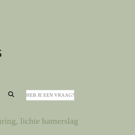
HEB JE EEN VRAAG?
ing, lichte hamerslag