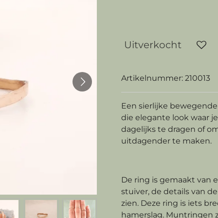
€ 45,00
Uitverkocht
Artikelnummer:
210013
Een sierlijke bewegende l
die elegante look waar j
dagelijks te dragen of o
uitdagender te maken.
De ring is gemaakt van
stuiver, de details van d
zien. Deze ring is iets br
hamerslag. Muntringen zi