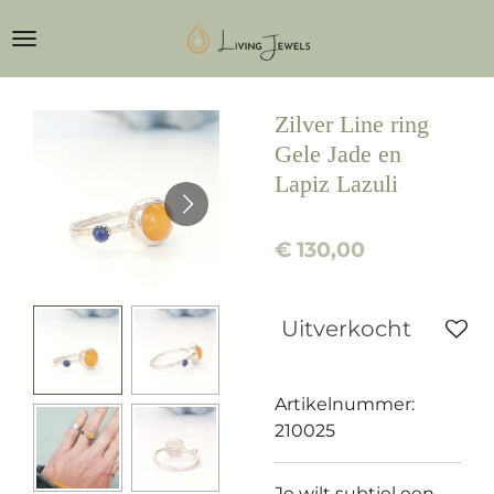
Ga
direct
naar
de
Zilver Line ring
hoofdinhoud
Gele Jade en
Lapiz Lazuli
€ 130,00
Uitverkocht
Artikelnummer:
210025
Je wilt subtiel een