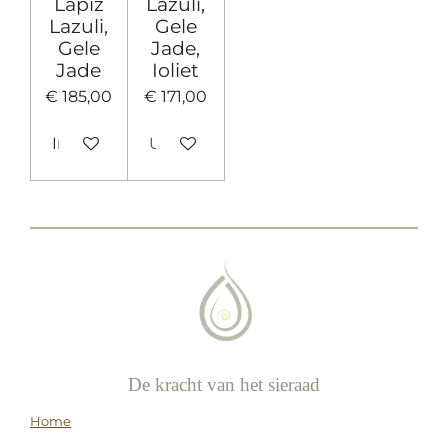
Lapiz
Lazuli,
Lazuli,
Gele
Gele
Jade,
Jade
Ioliet
€ 185,00
€ 171,00
In winkelwagen
Uitverkocht
De kracht van het sieraad
Home