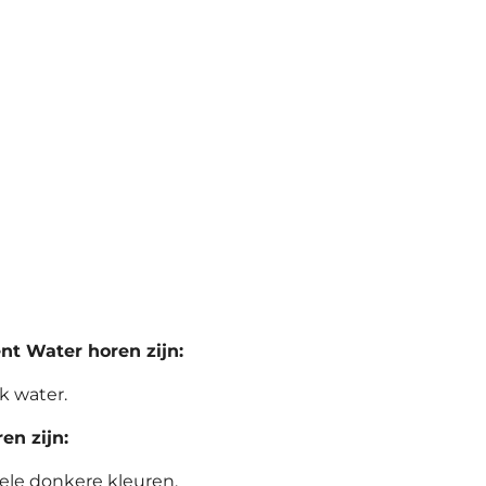
ent Water horen zijn:
jk water.
en zijn:
ele donkere kleuren.