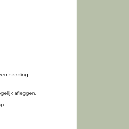
t een bedding
gelijk afleggen.
mp.