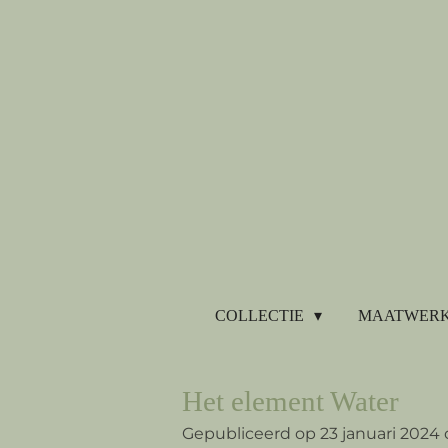
Ga
direct
naar
de
hoofdinhoud
COLLECTIE
MAATWERK
Het element Water
Gepubliceerd op 23 januari 2024 