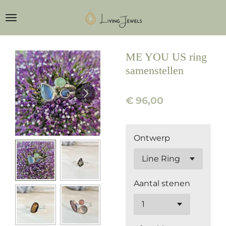
Ga
direct
naar
de
ME YOU US ring
hoofdinhoud
samenstellen
€ 96,00
Ontwerp
Aantal stenen