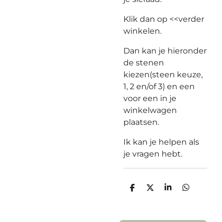
Klik dan op <<verder
winkelen.
Dan kan je hieronder
de stenen
kiezen(steen keuze,
1, 2 en/of 3) en een
voor een in je
winkelwagen
plaatsen.
Ik kan je helpen als
je vragen hebt.
D
D
S
D
e
e
h
e
l
e
a
l
e
l
r
e