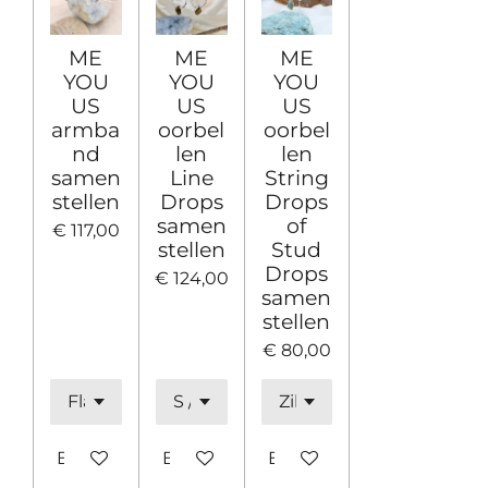
ME
ME
ME
YOU
YOU
YOU
US
US
US
armba
oorbel
oorbel
nd
len
len
samen
Line
String
stellen
Drops
Drops
samen
of
€ 117,00
stellen
Stud
Drops
€ 124,00
samen
stellen
€ 80,00
Bekijk details
Bekijk details
Bekijk details