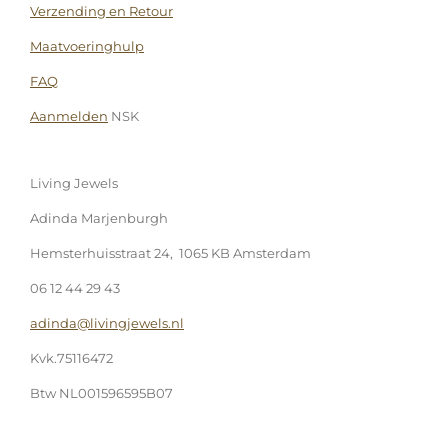
Verzending en Retour
Maatvoeringhulp
FAQ
Aanmelden
NSK
Living Jewels
Adinda Marjenburgh
Hemsterhuisstraat 24, 1065 KB Amsterdam
06 12 44 29 43
adinda@livingjewels.nl
Kvk.75116472
Btw NL001596595B07