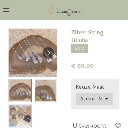
Ga
direct
naar
de
Zilver String
hoofdinhoud
Biloba
Sold
€ 80,00
Keuze, Maat
Uitverkocht