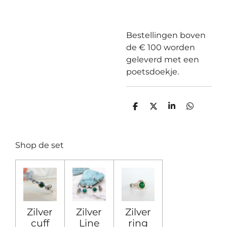
Bestellingen boven
de € 100 worden
geleverd met een
poetsdoekje.
D
D
S
D
e
e
h
e
l
e
a
l
e
l
r
e
n
e
n
Shop de set
Zilver
Zilver
Zilver
cuff
Line
ring