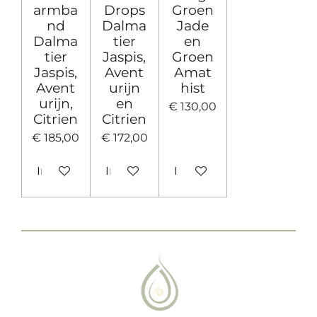
armba
Drops
Groen
nd
Dalma
Jade
Dalma
tier
en
tier
Jaspis,
Groen
Jaspis,
Avent
Amat
Avent
urijn
hist
urijn,
en
€ 130,00
Citrien
Citrien
€ 185,00
€ 172,00
In winkelwagen
In winkelwagen
In winkelwagen