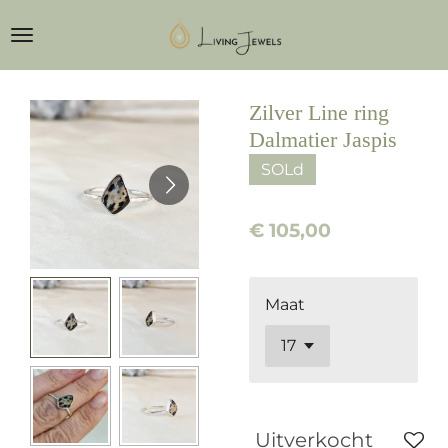
Ga
direct
naar
de
Zilver Line ring
hoofdinhoud
Dalmatier Jaspis
SOLd
€ 105,00
Maat
Uitverkocht