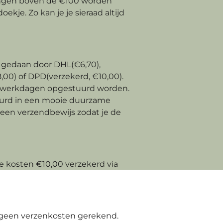
llingen boven de €100 worden
kje. Zo kan je je sieraad altijd
gedaan door DHL(€6,70),
00) of DPD(verzekerd, €10,00).
 3 werkdagen opgestuurd worden.
uurd in een mooie duurzame
 een verzendbewijs zodat je de
e kosten €10,00 verzekerd via
geen verzenkosten gerekend.