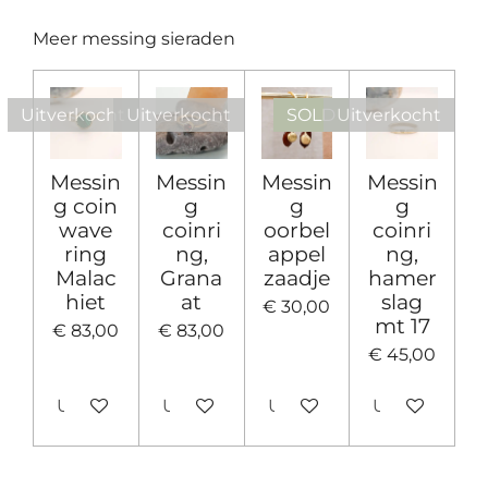
e
l
r
e
n
e
n
Meer messing sieraden
Uitverkocht
Uitverkocht
SOLD
Uitverkocht
Messin
Messin
Messin
Messin
g coin
g
g
g
wave
coinri
oorbel
coinri
ring
ng,
appel
ng,
Malac
Grana
zaadje
hamer
hiet
at
slag
€ 30,00
mt 17
€ 83,00
€ 83,00
€ 45,00
Uitverkocht
Uitverkocht
Uitverkocht
Uitverkocht