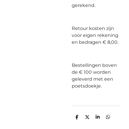
gerekend.
Retour kosten zijn
voor eigen rekening
en bedragen € 8,00.
Bestellingen boven
de € 100 worden
geleverd met een
poetsdoekje.
D
D
S
D
e
e
h
e
l
e
a
l