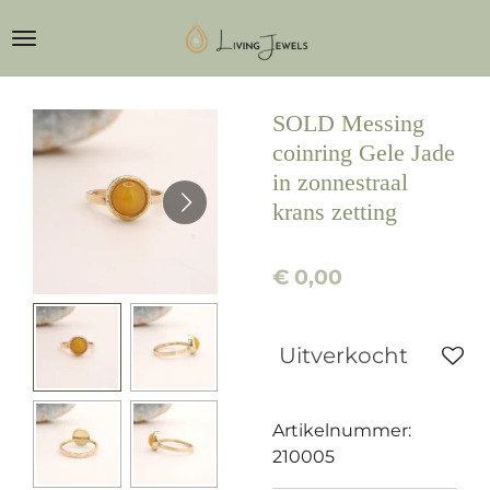
Ga
direct
naar
de
SOLD Messing
hoofdinhoud
coinring Gele Jade
in zonnestraal
krans zetting
€ 0,00
Uitverkocht
Artikelnummer:
210005