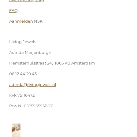
FAQ
Aanmelden
NSK
Living Jewels
Adinda Marjenburgh
Hemsterhuisstraat 24, 1065 KB Amsterdam
06 12 44 29 43
adinda@livingjewels.nl
Kvk.75116472
Btw NL001596595B07