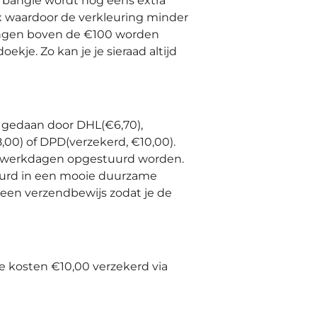
 bangle wordt nog eens extra
waardoor de verkleuring minder
llingen boven de €100 worden
kje. Zo kan je je sieraad altijd
gedaan door DHL(€6,70),
00) of DPD(verzekerd, €10,00).
 3 werkdagen opgestuurd worden.
uurd in een mooie duurzame
 een verzendbewijs zodat je de
e kosten €10,00 verzekerd via