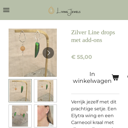
Ga
direct
naar
de
Zilver Line drops
hoofdinhoud
met add-ons
€ 55,00
In
winkelwagen
Verrijk jezelf met dit
prachtige setje. Een
Elytra wing en een
Carneool kraal met