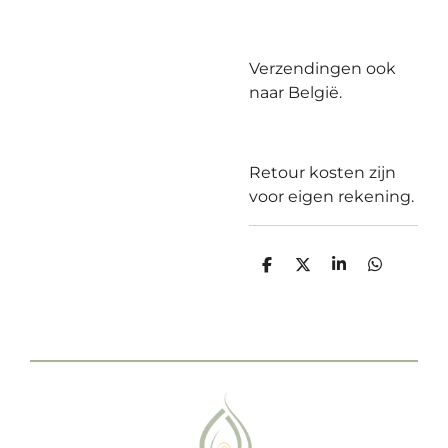
Verzendingen ook
naar België.
Retour kosten zijn
voor eigen rekening.
D
D
S
D
e
e
h
e
l
e
a
l
e
l
r
e
n
e
n