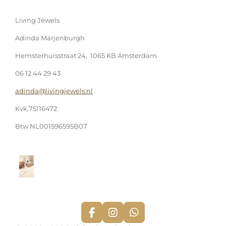
Living Jewels
Adinda Marjenburgh
Hemsterhuisstraat 24, 1065 KB Amsterdam
06 12 44 29 43
adinda@livingjewels.nl
Kvk.75116472
Btw NL001596595B07
F
I
W