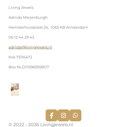
Living Jewels
Adinda Marjenburgh
Hemsterhuisstraat 24, 1065 KB Amsterdam
06 12 44 29 43
adinda@livingjewels.nl
Kvk.75116472
Btw NL001596595B07
F
I
W
a
n
h
© 2022 - 2026 Livingjewels.nl