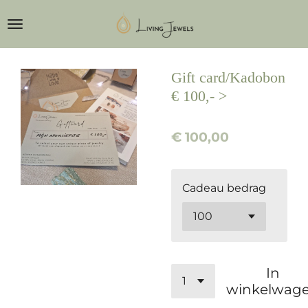
Ga
direct
naar
de
Gift card/Kadobon
hoofdinhoud
€ 100,- >
€ 100,00
Cadeau bedrag
In
winkelwag