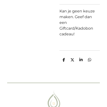
Kan je geen keuze
maken. Geef dan
een
Giftcard/Kadobon
cadeau!
D
D
S
D
e
e
h
e
l
e
a
l
e
l
r
e
n
e
n