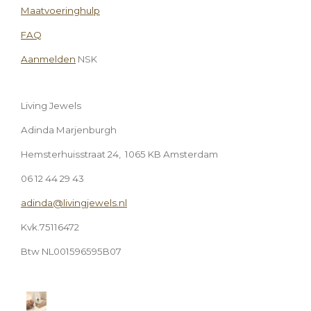
Maatvoeringhulp
FAQ
Aanmelden
NSK
Living Jewels
Adinda Marjenburgh
Hemsterhuisstraat 24, 1065 KB Amsterdam
06 12 44 29 43
adinda@livingjewels.nl
Kvk.75116472
Btw NL001596595B07