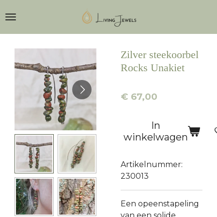
Ga
direct
naar
de
Zilver steekoorbel
hoofdinhoud
Rocks Unakiet
€ 67,00
In
winkelwagen
Artikelnummer:
230013
Een opeenstapeling
van een solide