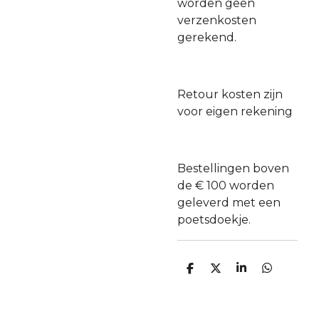
worden geen
verzenkosten
gerekend.
Retour kosten zijn
voor eigen rekening
Bestellingen boven
de € 100 worden
geleverd met een
poetsdoekje.
D
D
S
D
e
e
h
e
l
e
a
l
e
l
r
e
n
e
n