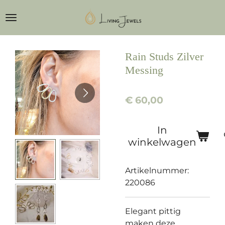
Ga
direct
naar
de
Rain Studs Zilver
hoofdinhoud
Messing
€ 60,00
In
winkelwagen
Artikelnummer:
220086
Elegant pittig
maken deze