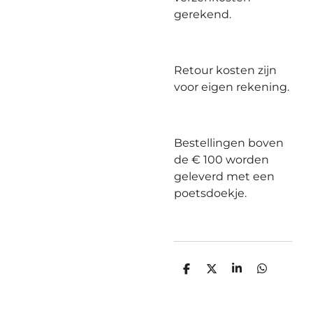
gerekend.
Retour kosten zijn
voor eigen rekening.
Bestellingen boven
de € 100 worden
geleverd met een
poetsdoekje.
D
D
S
D
e
e
h
e
l
e
a
l
e
l
r
e