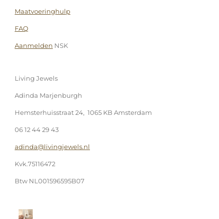
Maatvoeringhulp
FAQ
Aanmelden
NSK
Living Jewels
Adinda Marjenburgh
Hemsterhuisstraat 24, 1065 KB Amsterdam
06 12 44 29 43
adinda@livingjewels.nl
Kvk.75116472
Btw NL001596595B07