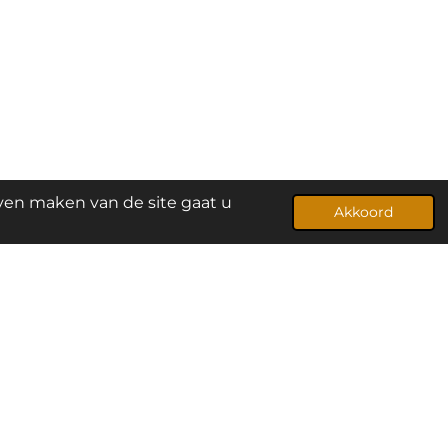
jven maken van de site gaat u
Powered by
JouwWeb
Akkoord