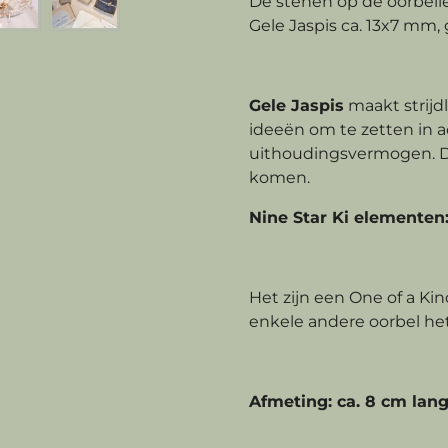
De stenen op de oorbell
Gele Jaspis ca. 13x7 mm,
Gele Jaspis
maakt strijdl
ideeën om te zetten in ac
uithoudingsvermogen. D
komen.
Nine Star Ki elementen
Het zijn een One of a Kin
enkele andere oorbel het
Afmeting: ca. 8 cm lan