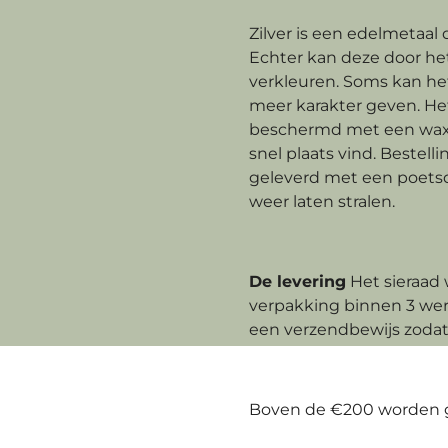
Zilver is een edelmetaal
Echter kan deze door het
verkleuren. Soms kan he
meer karakter geven. He
beschermd met een wax 
snel plaats vind. Beste
geleverd met een poetsdoe
weer laten stralen.
De levering
Het sieraad
verpakking binnen 3 wer
een verzendbewijs zodat 
Boven de €200 worden 