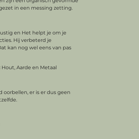
en zijn een organisch gevormde
 gezet in een messing zetting.
ustig en Het helpt je om je
ties. Hij verbeterd je
at kan nog wel eens van pas
:
Hout, Aarde en Metaal
d oorbellen, er is er dus geen
zelfde.
g