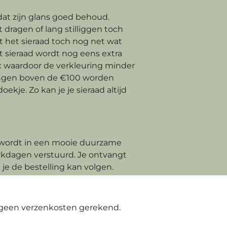
 dat zijn glans goed behoud.
 dragen of lang stilliggen toch
t het sieraad toch nog net wat
t sieraad wordt nog eens extra
waardoor de verkleuring minder
llingen boven de €100 worden
kje. Zo kan je je sieraad altijd
 wordt in een mooie duurzame
kdagen verstuurd. Je ontvangt
je de bestelling kan volgen.
geen verzenkosten gerekend.