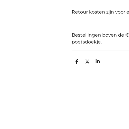
Retour kosten zijn voor 
Bestellingen boven de 
poetsdoekje.
D
D
S
e
e
h
l
e
a
e
l
r
n
e