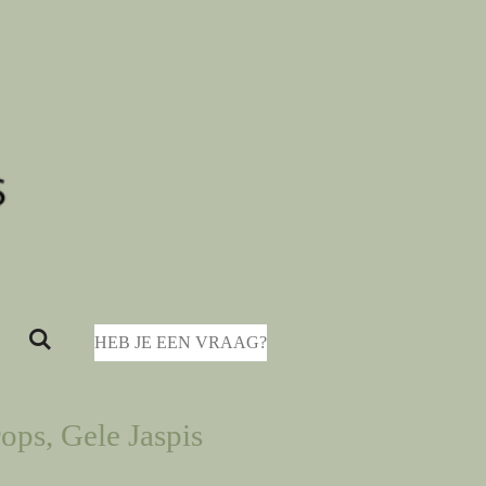
HEB JE EEN VRAAG?
ops, Gele Jaspis