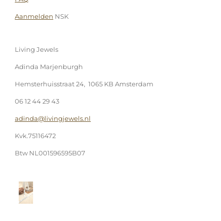
Aanmelden
NSK
Living Jewels
Adinda Marjenburgh
Hemsterhuisstraat 24, 1065 KB Amsterdam
06 12 44 29 43
adinda@livingjewels.nl
Kvk.75116472
Btw NL001596595B07