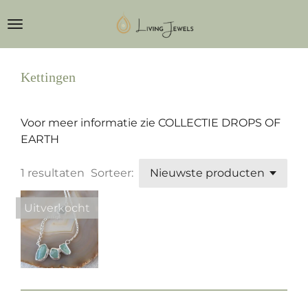
Ga
direct
naar
de
Kettingen
hoofdinhoud
Voor meer informatie zie COLLECTIE DROPS OF
EARTH
1 resultaten
Sorteer:
Uitverkocht