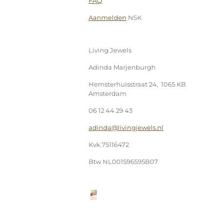
FAQ
Aanmelden
NSK
Living Jewels
Adinda Marjenburgh
Hemsterhuisstraat 24, 1065 KB
Amsterdam
06 12 44 29 43
adinda@livingjewels.nl
Kvk.75116472
Btw NL001596595B07